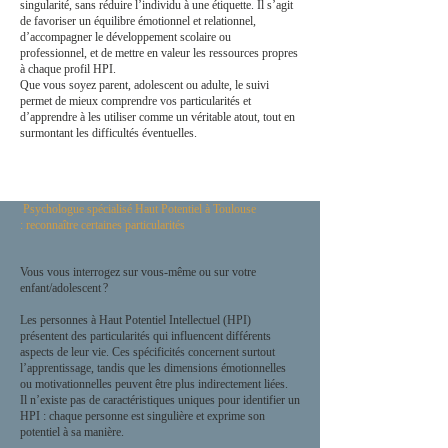
singularité, sans réduire l’individu à une étiquette. Il s’agit
de favoriser un équilibre émotionnel et relationnel,
d’accompagner le développement scolaire ou
professionnel, et de mettre en valeur les ressources propres
à chaque profil HPI.
Que vous soyez parent, adolescent ou adulte, le suivi
permet de mieux comprendre vos particularités et
d’apprendre à les utiliser comme un véritable atout, tout en
surmontant les difficultés éventuelles.
Psychologue spécialisé Haut Potentiel à Toulouse
:
reconnaître certaines particularités
Vous vous interrogez sur vous-même ou sur votre
enfant/adolescent ?
Les personnes à Haut Potentiel Intellectuel (HPI)
présentent des particularités qui influencent différents
aspects de leur vie. Ces spécificités concernent surtout
l’apprentissage, tandis que les dimensions émotionnelles
ou motivationnelles peuvent être plus indirectement liées.
Il n’existe pas de caractéristiques uniques pour identifier un
HPI : chaque personne est singulière et exprime son
potentiel à sa manière.