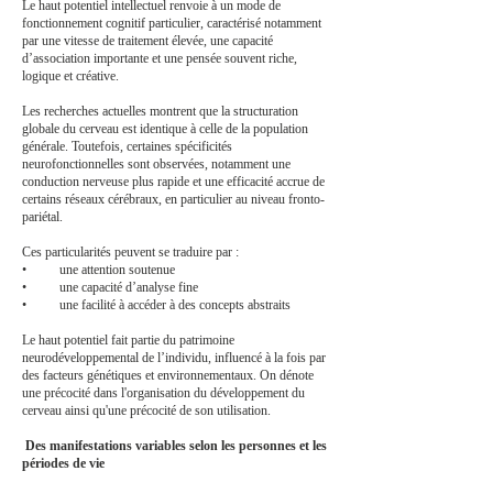
Le haut potentiel intellectuel renvoie à un mode de
fonctionnement cognitif particulier, caractérisé notamment
par une vitesse de traitement élevée, une capacité
d’association importante et une pensée souvent riche,
logique et créative.
Les recherches actuelles montrent que la structuration
globale du cerveau est identique à celle de la population
générale. Toutefois, certaines spécificités
neurofonctionnelles sont observées, notamment une
conduction nerveuse plus rapide et une efficacité accrue de
certains réseaux cérébraux, en particulier au niveau fronto-
pariétal.
Ces particularités peuvent se traduire par :
• une attention soutenue
• une capacité d’analyse fine
• une facilité à accéder à des concepts abstraits
Le haut potentiel fait partie du patrimoine
neurodéveloppemental de l’individu, influencé à la fois par
des facteurs génétiques et environnementaux. On dénote
une précocité dans l'organisation du développement du
cerveau ainsi qu'une précocité de son utilisation.
​ Des manifestations variables selon les personnes et les
périodes de vie