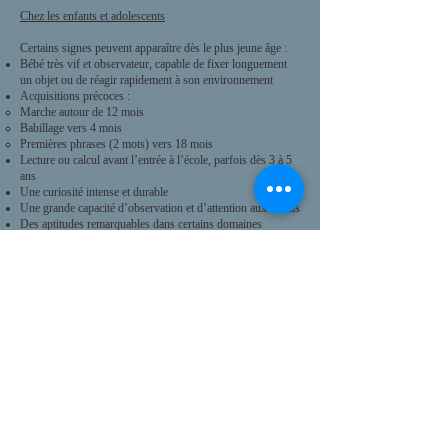
Chez les enfants et adolescents
Certains signes peuvent apparaître dès le plus jeune âge :
Bébé très vif et observateur, capable de fixer longuement
un objet ou de réagir rapidement à son environnement
Acquisitions précoces :
Marche autour de 12 mois
Babillage vers 4 mois
Premières phrases (2 mots) vers 18 mois
Lecture ou calcul avant l’entrée à l’école, parfois dès 3 à 5
ans
Une curiosité intense et durable
Une grande capacité d’observation et d’attention aux détails
Des aptitudes remarquables dans certains domaines
(mémoire, rapidité, créativité…)
Un intérêt pour les sujets complexes ou abstraits, parfois
en décalage avec l’âge
Une soif de sens et une tendance à questionner les règles
ou les situations
Une préférence pour la compagnie d’adultes ou d’enfants
plus âgés
Un développement précoce dans certains domaines
(langage, motricité, lecture)
Chez les adultes
De nombreux adultes à HPI se souviennent :